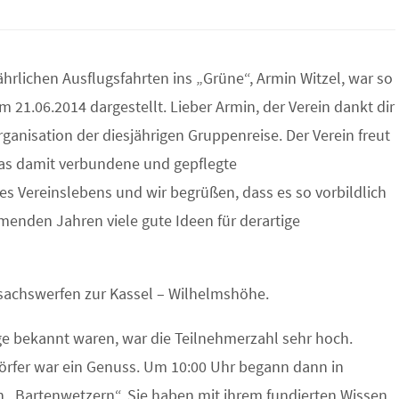
ährlichen Ausflugsfahrten ins „Grüne“, Armin Witzel, war so
m 21.06.2014 dargestellt. Lieber Armin, der Verein dankt dir
ganisation der diesjährigen Gruppenreise. Der Verein freut
as damit verbundene und gepflegte
es Vereinslebens und wir begrüßen, dass es so vorbildlich
enden Jahren viele gute Ideen für derartige
rsachswerfen zur Kassel – Wilhelmshöhe.
nge bekannt waren, war die Teilnehmerzahl sehr hoch.
Dörfer war ein Genuss. Um 10:00 Uhr begann dann in
 „Bartenwetzern“. Sie haben mit ihrem fundierten Wissen