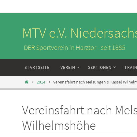
Zum
Inhalt
springen
MTV e.V. Niedersach
DER Sportverein in Harztor - seit 1885
Zum
STARTSEITE
VEREIN
SEKTIONEN
TRAI
Inhalt
springen
Start
2014
Vereinsfahrt nach Melsungen & Kassel Wilhe
Vereinsfahrt nach Mel
Wilhelmshöhe