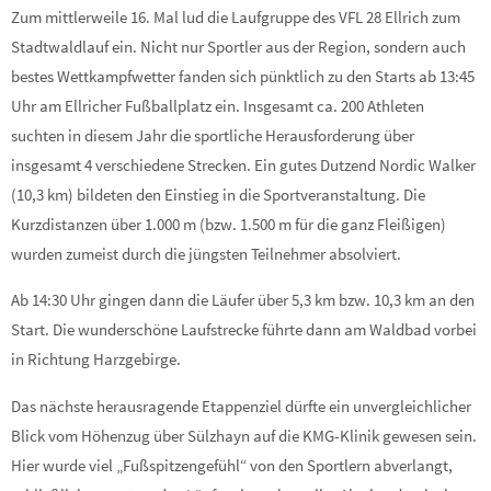
Zum mittlerweile 16. Mal lud die Laufgruppe des VFL 28 Ellrich zum
Stadtwaldlauf ein. Nicht nur Sportler aus der Region, sondern auch
bestes Wettkampfwetter fanden sich pünktlich zu den Starts ab 13:45
Uhr am Ellricher Fußballplatz ein. Insgesamt ca. 200 Athleten
suchten in diesem Jahr die sportliche Herausforderung über
insgesamt 4 verschiedene Strecken. Ein gutes Dutzend Nordic Walker
(10,3 km) bildeten den Einstieg in die Sportveranstaltung. Die
Kurzdistanzen über 1.000 m (bzw. 1.500 m für die ganz Fleißigen)
wurden zumeist durch die jüngsten Teilnehmer absolviert.
Ab 14:30 Uhr gingen dann die Läufer über 5,3 km bzw. 10,3 km an den
Start. Die wunderschöne Laufstrecke führte dann am Waldbad vorbei
in Richtung Harzgebirge.
Das nächste herausragende Etappenziel dürfte ein unvergleichlicher
Blick vom Höhenzug über Sülzhayn auf die KMG-Klinik gewesen sein.
Hier wurde viel „Fußspitzengefühl“ von den Sportlern abverlangt,