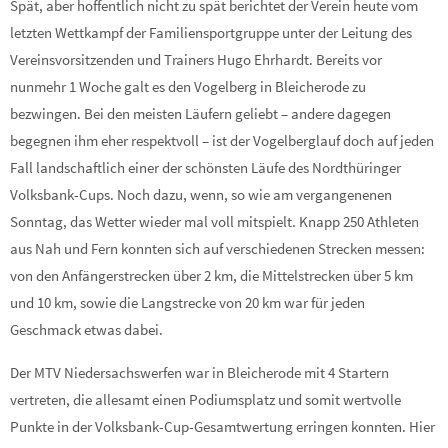
Spät, aber hoffentlich nicht zu spät berichtet der Verein heute vom
letzten Wettkampf der Familiensportgruppe unter der Leitung des
Vereinsvorsitzenden und Trainers Hugo Ehrhardt. Bereits vor
nunmehr 1 Woche galt es den Vogelberg in Bleicherode zu
bezwingen. Bei den meisten Läufern geliebt –
andere dagegen
begegnen ihm eher respektvoll –
ist der Vogelberglauf doch auf jeden
Fall landschaftlich einer der schönsten Läufe des Nordthüringer
Volksbank-
Cups. Noch dazu, wenn, so wie am vergangenenen
Sonntag, das Wetter wieder mal voll mitspielt. Knapp 250 Athleten
aus Nah und Fern konnten sich auf verschiedenen Strecken messen:
von den Anfängerstrecken über 2 km, die Mittelstrecken über 5 km
und 10 km, sowie die Langstrecke von 20 km war für jeden
Geschmack etwas dabei.
Der MTV Niedersachswerfen war in Bleicherode mit 4 Startern
vertreten, die allesamt einen Podiumsplatz und somit wertvolle
Punkte in der Volksbank-
Cup-
Gesamtwertung erringen konnten. Hier