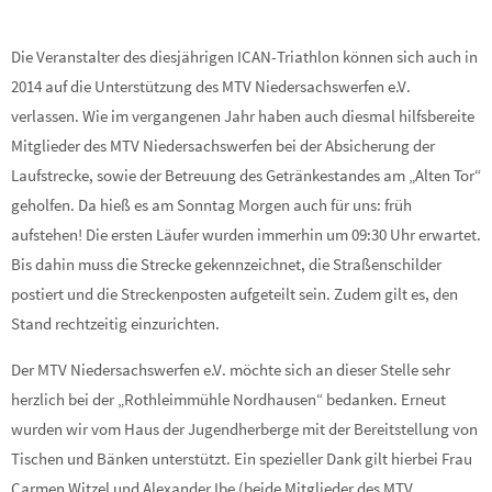
Die Veranstalter des diesjährigen ICAN-Triathlon können sich auch in
2014 auf die Unterstützung des MTV Niedersachswerfen e.V.
verlassen. Wie im vergangenen Jahr haben auch diesmal hilfsbereite
Mitglieder des MTV Niedersachswerfen bei der Absicherung der
Laufstrecke, sowie der Betreuung des Getränkestandes am „Alten Tor“
geholfen. Da hieß es am Sonntag Morgen auch für uns: früh
aufstehen! Die ersten Läufer wurden immerhin um 09:30 Uhr erwartet.
Bis dahin muss die Strecke gekennzeichnet, die Straßenschilder
postiert und die Streckenposten aufgeteilt sein. Zudem gilt es, den
Stand rechtzeitig einzurichten.
Der MTV Niedersachswerfen e.V. möchte sich an dieser Stelle sehr
herzlich bei der „Rothleimmühle Nordhausen“ bedanken. Erneut
wurden wir vom Haus der Jugendherberge mit der Bereitstellung von
Tischen und Bänken unterstützt. Ein spezieller Dank gilt hierbei Frau
Carmen Witzel und Alexander Ibe (beide Mitglieder des MTV