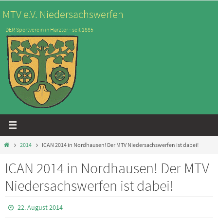
Zum
MTV e.V. Niedersachswerfen
Inhalt
DER Sportverein in Harztor - seit 1885
springen
Start
2014
ICAN 2014 in Nordhausen! Der MTV Niedersachswerfen ist dabei!
ICAN 2014 in Nordhausen! Der MTV
Niedersachswerfen ist dabei!
22. August 2014