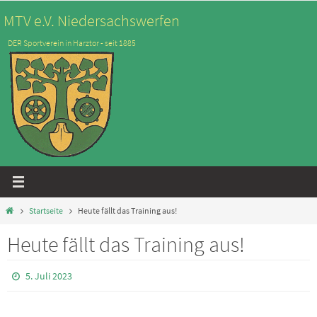
Zum
MTV e.V. Niedersachswerfen
Inhalt
DER Sportverein in Harztor - seit 1885
springen
Start
Startseite
Heute fällt das Training aus!
Heute fällt das Training aus!
5. Juli 2023