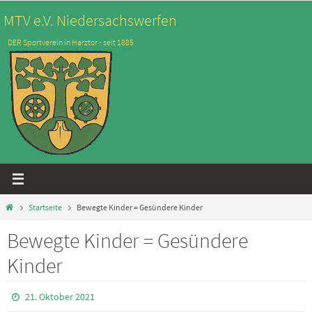
Zum
MTV e.V. Niedersachswerfen
Inhalt
DER Sportverein in Harztor - seit 1885
springen
Start
Startseite
Bewegte Kinder = Gesündere Kinder
Bewegte Kinder = Gesündere
Kinder
21. Oktober 2021