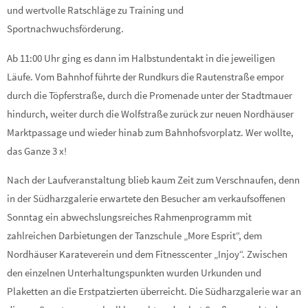
und wertvolle Ratschläge zu Training und
Sportnachwuchsförderung.
Ab 11:00 Uhr ging es dann im Halbstundentakt in die jeweiligen
Läufe. Vom Bahnhof führte der Rundkurs die Rautenstraße empor
durch die Töpferstraße, durch die Promenade unter der Stadtmauer
hindurch, weiter durch die Wolfstraße zurück zur neuen Nordhäuser
Marktpassage und wieder hinab zum Bahnhofsvorplatz. Wer wollte,
das Ganze 3 x!
Nach der Laufveranstaltung blieb kaum Zeit zum Verschnaufen, denn
in der Südharzgalerie erwartete den Besucher am verkaufsoffenen
Sonntag ein abwechslungsreiches Rahmenprogramm mit
zahlreichen Darbietungen der Tanzschule „More Esprit“, dem
Nordhäuser Karateverein und dem Fitnesscenter „Injoy“. Zwischen
den einzelnen Unterhaltungspunkten wurden Urkunden und
Plaketten an die Erstpatzierten überreicht. Die Südharzgalerie war an