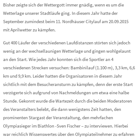
Bisher zeigte sich der Wettergott immer gnädig, wenn es um die
Wetterlage unserer Stadtläufe ging. In diesem Jahr hatte der
September zumindest beim 11. Nordhäuser Citylauf am 20.09.2015
mit Aprilwetter zu kämpfen.
Gut 400 Läufer der verschiedenen Laufdistanzen störten sich jedoch
wenig an der wechsellaunigen Wetterlage und gingen wohlgelaunt
an den Start. Wie jedes Jahr konnten sich die Sportler an 4
verschiedenen Strecken versuchen: Bambinilauf (1.100 m), 3,3 km, 6,6
km und 9,9 km. Leider hatten die Organisatoren in diesem Jahr
sichtlich mit dem Besucheransturm zu kämpfen, denn der erste Start
verzögerte sich aufgrund von Nachmeldungen um etwa eine halbe
Stunde. Gekonnt wurde die Wartezeit durch die beiden Moderatoren
des Veranstalters belebt, die dann wenigstens Zeit hatten, den
prominenten Stargast der Veranstaltung, den mehrfachen
Olympiasieger im Biathlon -Sven Fischer – zu interviewen. Hierbei
war reichlich Wissenswertes über den Olympiateilnehmer zu erfahren