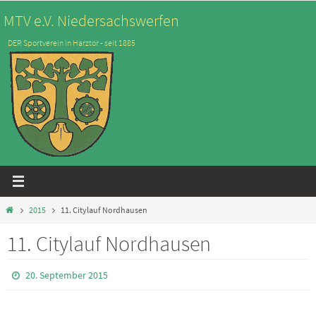
Zum
MTV e.V. Niedersachswerfen
Inhalt
DER Sportverein in Harztor - seit 1885
springen
Start
2015
11. Citylauf Nordhausen
11. Citylauf Nordhausen
20. September 2015