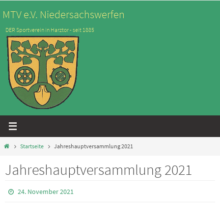
Zum
MTV e.V. Niedersachswerfen
Inhalt
DER Sportverein in Harztor - seit 1885
springen
Start
Startseite
Jahreshauptversammlung 2021
Jahreshauptversammlung 2021
24. November 2021