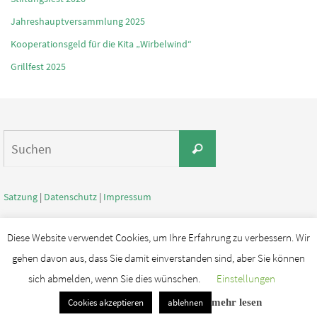
Jahreshauptversammlung 2025
Kooperationsgeld für die Kita „Wirbelwind“
Grillfest 2025
Suchen
Suchen
nach:
Satzung
|
Datenschutz
|
Impressum
Diese Website verwendet Cookies, um Ihre Erfahrung zu verbessern. Wir
gehen davon aus, dass Sie damit einverstanden sind, aber Sie können
sich abmelden, wenn Sie dies wünschen.
Einstellungen
Powerd by MTV Niedersachswerfen.e.V
Cookies akzeptieren
ablehnen
mehr lesen
Präsentiert von
Nirvana
&
WordPress.