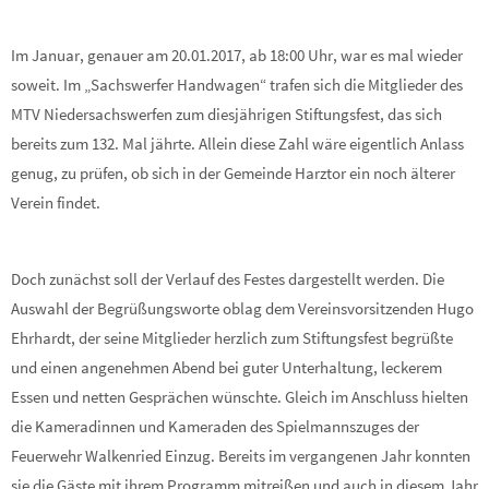
Im Januar, genauer am 20.01.2017, ab 18:00 Uhr, war es mal wieder
soweit. Im „Sachswerfer Handwagen“ trafen sich die Mitglieder des
MTV Niedersachswerfen zum diesjährigen Stiftungsfest, das sich
bereits zum 132. Mal jährte. Allein diese Zahl wäre eigentlich Anlass
genug, zu prüfen, ob sich in der Gemeinde Harztor ein noch älterer
Verein findet.
Doch zunächst soll der Verlauf des Festes dargestellt werden. Die
Auswahl der Begrüßungsworte oblag dem Vereinsvorsitzenden Hugo
Ehrhardt, der seine Mitglieder herzlich zum Stiftungsfest begrüßte
und einen angenehmen Abend bei guter Unterhaltung, leckerem
Essen und netten Gesprächen wünschte. Gleich im Anschluss hielten
die Kameradinnen und Kameraden des Spielmannszuges der
Feuerwehr Walkenried Einzug. Bereits im vergangenen Jahr konnten
sie die Gäste mit ihrem Programm mitreißen und auch in diesem Jahr