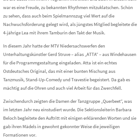
war es eine Freude, zu bekannten Rhythmen mitzuklatschen. Schön
zu sehen, dass auch beim Spielmannszug viel Wert auf die
Nachwuchsförderung gelegt wird, als jüngstes Mitglied begleitete die
4-
jährige Lea mit ihrem Tamburin den Takt der Musik.
In diesem Jahr hatte der MTV Niedersachswerfen den
Unterhaltungskünstler Gerd Struve –
alias „ATTA“ –
aus Windehausen
für die Programmgestaltung eingeladen. Atta ist ein echtes
Ostdeutsches Original, das mit einer bunten Mischung aus
Tanzmusik, Stand-
Up-
Comedy und Travestie begeistert. Da gab es
mächtig auf die Ohren und auch viel Arbeit für das Zwerchfell.
Zwischendurch zeigten die Damen der Tanzgruppe „Querbeet“, was
im letzten Jahr neu einstudiert wurde. Die Sektionsleiterin Barbara
Beloch begleitete den Auftritt mit einigen erklärenden Worten und sie
gab ihren Mädels in gewohnt gekonnter Weise die jeweiligen
Formationen vor.