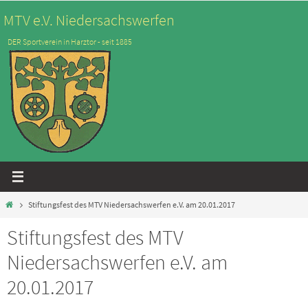
Zum
MTV e.V. Niedersachswerfen
Inhalt
DER Sportverein in Harztor - seit 1885
springen
Start
Stiftungsfest des MTV Niedersachswerfen e.V. am 20.01.2017
Stiftungsfest des MTV
Niedersachswerfen e.V. am
20.01.2017